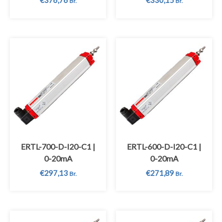
€
376,76
€
330,15
Br.
Br.
ERTL-700-D-I20-C1 |
ERTL-600-D-I20-C1 |
0-20mA
0-20mA
€
297,13
€
271,89
Br.
Br.