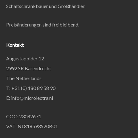
Schaltschrankbauer und Großhändler.
Preisänderungen sind freibleibend.
Kontakt
Augustapolder 12
2992 SR Barendrecht
The Netherlands
T: +31 (0) 180 89 58 90
E:
info@microlectra.nl
COC: 23082671
VAT: NL818593520B01