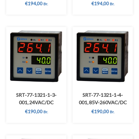
€
194,00
€
194,00
Br.
Br.
SRT-77-1321-1-3-
SRT-77-1321-1-4-
001, 24VAC/DC
001, 85V-260VAC/DC
€
190,00
€
190,00
Br.
Br.