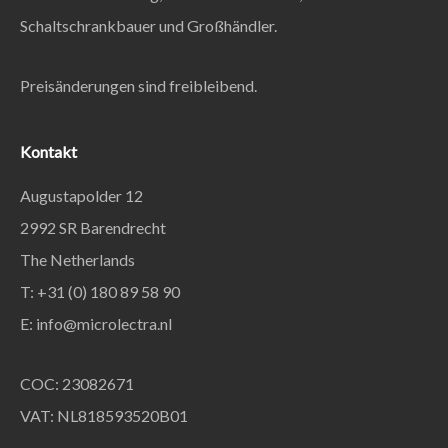
Schaltschrankbauer und Großhändler.
Preisänderungen sind freibleibend.
Kontakt
Augustapolder 12
2992 SR Barendrecht
The Netherlands
T: +31 (0) 180 89 58 90
E:
info@microlectra.nl
COC: 23082671
VAT: NL818593520B01