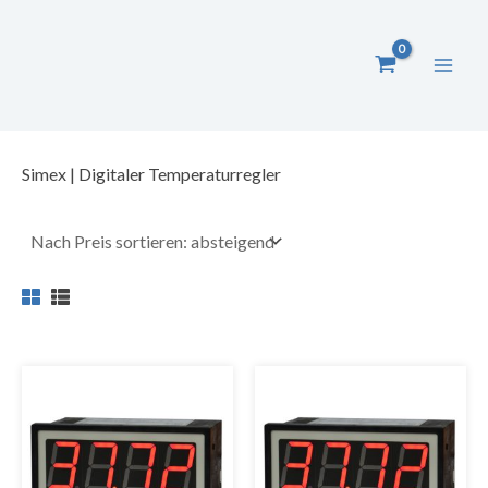
Zum
Inhalt
springen
Simex | Digitaler Temperaturregler