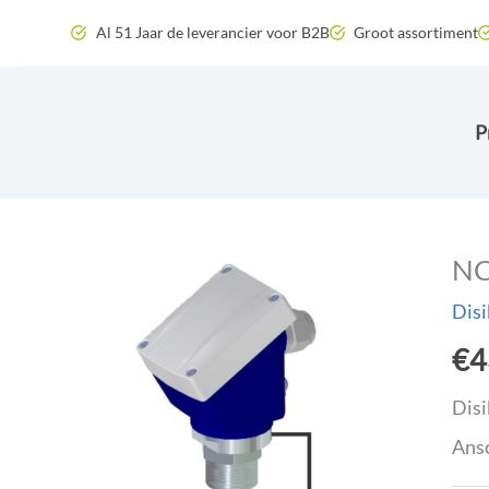
Zum
Al 51 Jaar de leverancier voor B2B
Groot assortiment
Inhalt
springen
P
NC
Disi
€
4
Disi
Ansc