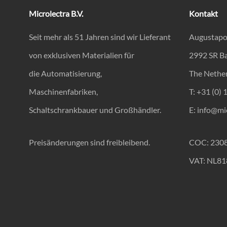
Microlectra B.V.
Kontakt
Seit mehr als 51 Jahren sind wir Lieferant
Augustapo
von exklusiven Materialien für
2992 SR B
die Automatisierung,
The Nethe
Maschinenfabriken,
T: +31 (0) 
Schaltschrankbauer und Großhändler.
E:
info@mic
Preisänderungen sind freibleibend.
COC: 230
VAT: NL8