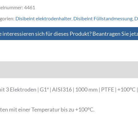
kelnummer:
4461
gorien:
Disibeint elektrodenhalter
,
Disibeint Füllstandmessung
,
D
e interessieren sich für dieses Produkt? Beantragen Sie jet
Downloads
 3 Elektroden | G1″ | AISI316 | 1000 mm | PTFE | +100°C 
iten mit einer Temperatur bis zu +100°C.