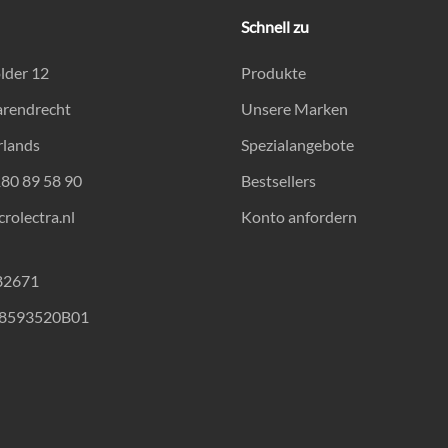
Schnell zu
lder 12
Produkte
arendrecht
Unsere Marken
rlands
Spezialangebote
180 89 58 90
Bestsellers
rolectra.nl
Konto anfordern
82671
18593520B01