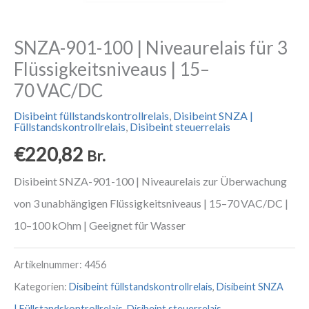
SNZA-901-100 | Niveaurelais für 3
Flüssigkeitsniveaus | 15–
70 VAC/DC
Disibeint füllstandskontrollrelais
,
Disibeint SNZA |
Füllstandskontrollrelais
,
Disibeint steuerrelais
€
220,82
Br.
Disibeint SNZA-901-100 | Niveaurelais zur Überwachung
von 3 unabhängigen Flüssigkeitsniveaus | 15–70 VAC/DC |
10–100 kOhm | Geeignet für Wasser
Artikelnummer:
4456
Kategorien:
Disibeint füllstandskontrollrelais
,
Disibeint SNZA
| Füllstandskontrollrelais
,
Disibeint steuerrelais