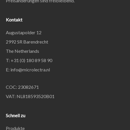
Preisänderungen sind freibleibend.
Kontakt
Augustapolder 12
2992 SR Barendrecht
The Netherlands
T: +31 (0) 180 89 58 90
E:
info@microlectra.nl
COC: 23082671
VAT: NL818593520B01
Schnell zu
Produkte