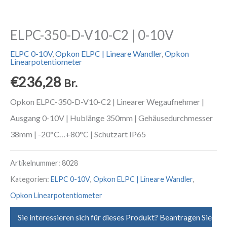
ELPC-350-D-V10-C2 | 0-10V
ELPC 0-10V
,
Opkon ELPC | Lineare Wandler
,
Opkon
Linearpotentiometer
€
236,28
Br.
Opkon ELPC-350-D-V10-C2 | Linearer Wegaufnehmer |
Ausgang 0-10V | Hublänge 350mm | Gehäusedurchmesser
38mm | -20°C…+80°C | Schutzart IP65
Artikelnummer:
8028
Kategorien:
ELPC 0-10V
,
Opkon ELPC | Lineare Wandler
,
Opkon Linearpotentiometer
Sie interessieren sich für dieses Produkt? Beantragen Sie