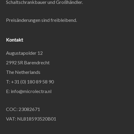
Schaltschrankbauer und Großhändler.
Preisänderungen sind freibleibend.
Kontakt
Augustapolder 12
2992 SR Barendrecht
The Netherlands
T: +31 (0) 180 89 58 90
E:
info@microlectra.nl
COC: 23082671
VAT: NL818593520B01