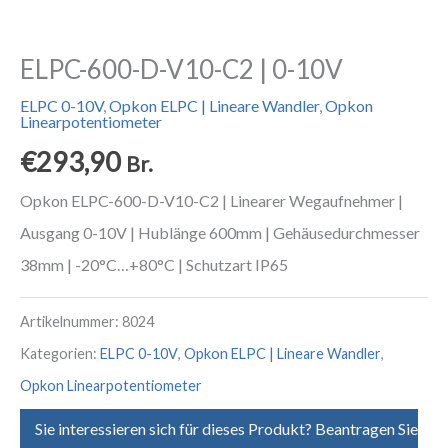
ELPC-600-D-V10-C2 | 0-10V
ELPC 0-10V
,
Opkon ELPC | Lineare Wandler
,
Opkon
Linearpotentiometer
€
293,90
Br.
Opkon ELPC-600-D-V10-C2 | Linearer Wegaufnehmer |
Ausgang 0-10V | Hublänge 600mm | Gehäusedurchmesser
38mm | -20°C…+80°C | Schutzart IP65
Artikelnummer:
8024
Kategorien:
ELPC 0-10V
,
Opkon ELPC | Lineare Wandler
,
Opkon Linearpotentiometer
Sie interessieren sich für dieses Produkt? Beantragen Sie