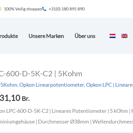
100% Veilig shoppen
+31(0) 180 895 890
rodukte
Unsere Marken
Über uns
C-600-D-5K-C2 | 5Kohm
 5Kohm
,
Opkon Linearpotentiometer
,
Opkon LPC | Lineare
31,10
Br.
n LPC-600-D-5K-C2 | Lineares Potentiometer | 5 kOhm 
miniumgehäuse | Durchmesser Ø38mm | Wellendurchme