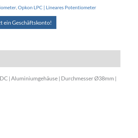
iometer
,
Opkon LPC | Lineares Potentiometer
zt ein Geschäftskonto!
8VDC | Aluminiumgehäuse | Durchmesser Ø38mm |