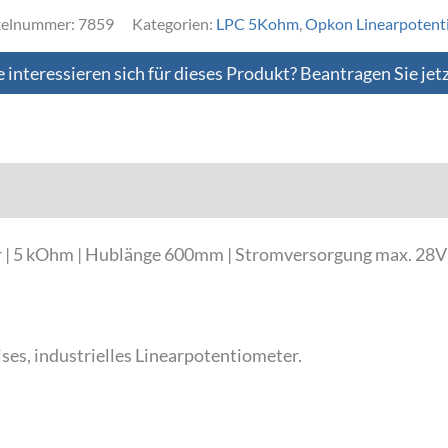
kelnummer:
7859
Kategorien:
LPC 5Kohm
,
Opkon Linearpotent
e interessieren sich für dieses Produkt? Beantragen Sie jet
Downloads
r | 5 kOhm | Hublänge 600mm | Stromversorgung max. 2
ses, industrielles Linearpotentiometer.