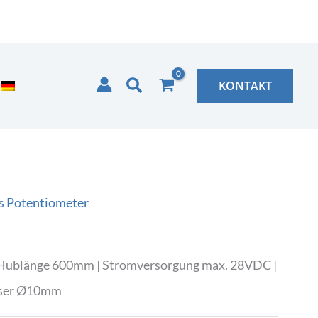
Suchen
KONTAKT
s Potentiometer
| Hublänge 600mm | Stromversorgung max. 28VDC |
sser Ø10mm