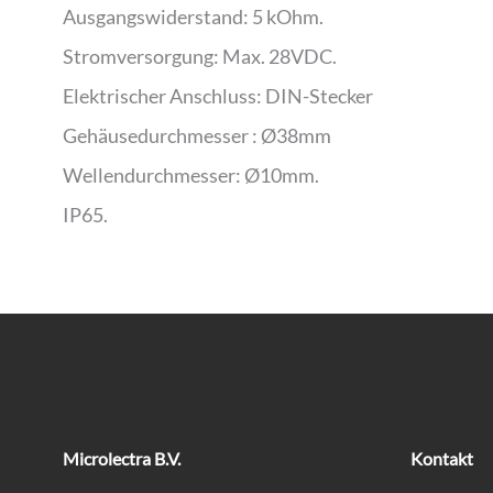
Ausgangswiderstand: 5 kOhm.
Stromversorgung: Max. 28VDC.
Elektrischer Anschluss: DIN-Stecker
Gehäusedurchmesser : Ø38mm
Wellendurchmesser: Ø10mm.
IP65.
Microlectra B.V.
Kontakt