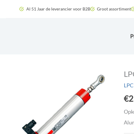
Zum
Al 51 Jaar de leverancier voor B2B
Groot assortiment
Inhalt
springen
P
LP
LPC
€
2
Opko
Alu