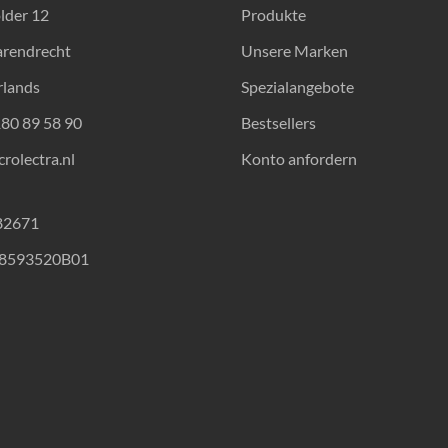
lder 12
Produkte
arendrecht
Unsere Marken
rlands
Spezialangebote
180 89 58 90
Bestsellers
rolectra.nl
Konto anfordern
82671
18593520B01