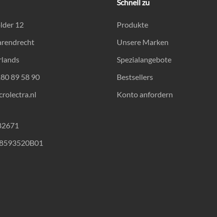
Schnell zu
lder 12
Produkte
arendrecht
Unsere Marken
rlands
Spezialangebote
180 89 58 90
Bestsellers
rolectra.nl
Konto anfordern
82671
18593520B01