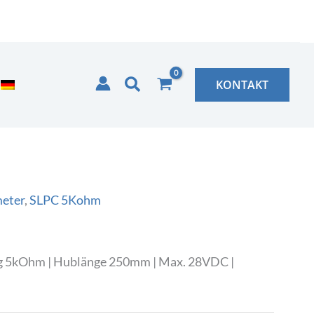
Suchen
KONTAKT
meter
,
SLPC 5Kohm
g 5kOhm | Hublänge 250mm | Max. 28VDC |