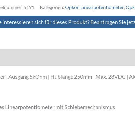
kelnummer:
5191
Kategorien:
Opkon Linearpotentiometer
,
Opko
e interessieren sich für dieses Produkt? Beantragen Sie jet
Downloads
er | Ausgang 5kOhm | Hublänge 250mm | Max. 28VDC | 
lles Linearpotentiometer mit Schiebemechanismus