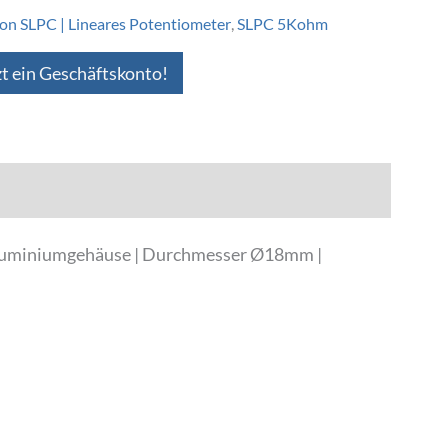
n SLPC | Lineares Potentiometer
,
SLPC 5Kohm
zt ein Geschäftskonto!
Aluminiumgehäuse | Durchmesser Ø18mm |