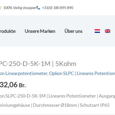
100% Veilig shoppen
+31(0) 180 895 890
rodukte
Unsere Marken
Über uns
PC-250-D-5K-1M | 5Kohm
on Linearpotentiometer
,
Opkon SLPC | Lineares Potentio
32,06
Br.
on SLPC-250-D-5K-1M | Lineares Potentiometer | Ausgan
miniumgehäuse | Durchmesser Ø18mm | Schutzart IP65