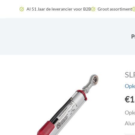
Zum
Al 51 Jaar de leverancier voor B2B
Groot assortiment
Inhalt
springen
P
SL
Opk
€
1
Opk
Alu