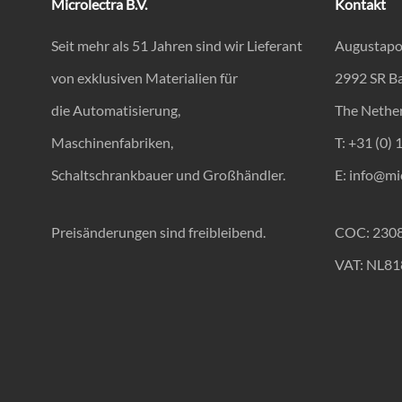
Microlectra B.V.
Kontakt
Seit mehr als 51 Jahren sind wir Lieferant
Augustapo
von exklusiven Materialien für
2992 SR B
die Automatisierung,
The Nethe
Maschinenfabriken,
T: +31 (0) 
Schaltschrankbauer und Großhändler.
E:
info@mic
Preisänderungen sind freibleibend.
COC: 230
VAT: NL8