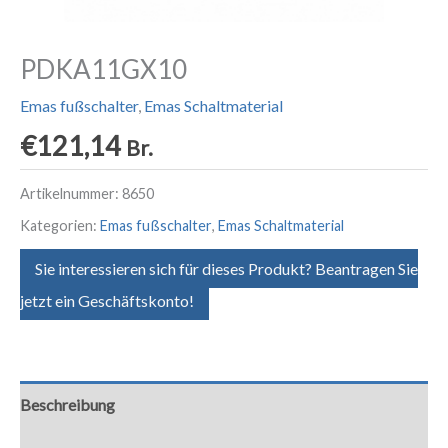
PDKA11GX10
Emas fußschalter
,
Emas Schaltmaterial
€
121,14
Br.
Artikelnummer:
8650
Kategorien:
Emas fußschalter
,
Emas Schaltmaterial
Sie interessieren sich für dieses Produkt? Beantragen Sie
jetzt ein Geschäftskonto!
Beschreibung