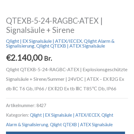
QTEXB-5-24-RAGBC-ATEX |
Signalsäule + Sirene
Qlight | EX Signalsäule | ATEX/IECEX
,
Qlight Alarm &
Signalisierung
,
Qlight QTEXB | ATEX Signalsäule
€
2.140,00
Br.
Qlight QTEXB-5-24-RAGBC-ATEX | Explosionsgeschützte
Signalsäule + Sirene/Summer | 24VDC | ATEX – EX Ⅱ2G Ex
db ⅡC T6 Gb, IP66 / EX Ⅱ2D Ex tb ⅢC T85℃ Db, IP66
Artikelnummer:
8427
Kategorien:
Qlight | EX Signalsäule | ATEX/IECEX
,
Qlight
Alarm & Signalisierung
,
Qlight QTEXB | ATEX Signalsäule