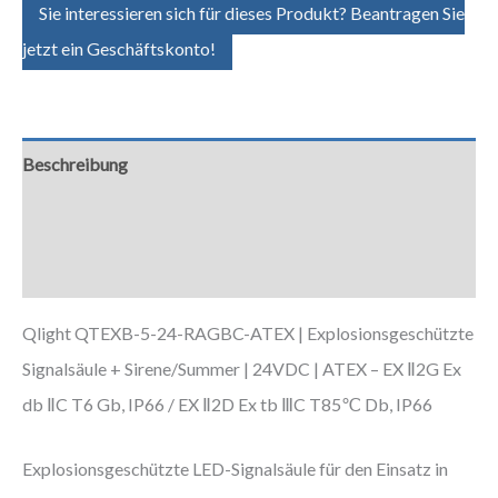
Sie interessieren sich für dieses Produkt? Beantragen Sie
jetzt ein Geschäftskonto!
Beschreibung
Zusätzliche Informationen
Downloads
Qlight QTEXB-5-24-RAGBC-ATEX | Explosionsgeschützte
Signalsäule + Sirene/Summer | 24VDC | ATEX – EX Ⅱ2G Ex
db ⅡC T6 Gb, IP66 / EX Ⅱ2D Ex tb ⅢC T85℃ Db, IP66
Explosionsgeschützte LED-Signalsäule für den Einsatz in