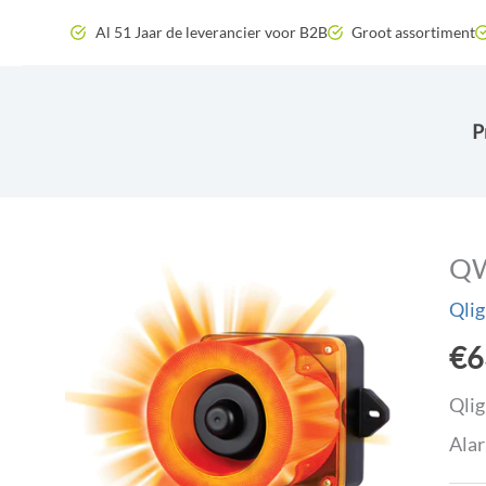
Zum
Al 51 Jaar de leverancier voor B2B
Groot assortiment
Inhalt
springen
P
QW
Qlig
€
6
Qlig
Alar