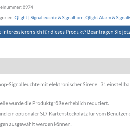
kelnummer:
8974
gorien:
Qlight | Signalleuchte & Signalhorn
,
Qlight Alarm & Signali
e interessieren sich für dieses Produkt? Beantragen Sie jet
Downloads
Signalleuchte mit elektronischer Sirene | 31 einstellbar
lle wurde die Produktgröße erheblich reduziert.
und ein optionaler SD-Kartensteckplatz für vom Benutzer e
ngen ausgewählt werden können.