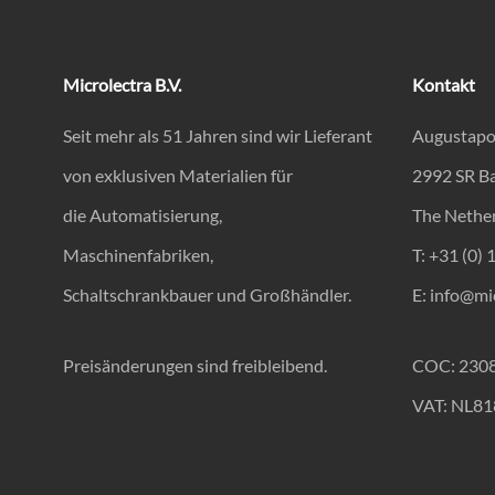
Microlectra B.V.
Kontakt
Seit mehr als 51 Jahren sind wir Lieferant
Augustapo
von exklusiven Materialien für
2992 SR B
die Automatisierung,
The Nethe
Maschinenfabriken,
T: +31 (0) 
Schaltschrankbauer und Großhändler.
E:
info@mic
Preisänderungen sind freibleibend.
COC: 230
VAT: NL8