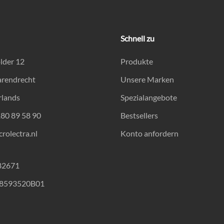
Schnell zu
lder 12
Produkte
arendrecht
Unsere Marken
rlands
Spezialangebote
180 89 58 90
Bestsellers
rolectra.nl
Konto anfordern
82671
18593520B01