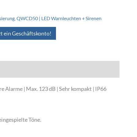
sierung
,
QWCD50 | LED Warnleuchten + Sirenen
zt ein Geschäftskonto!
e Alarme | Max. 123 dB | Sehr kompakt | IP66
ingespielte Töne.