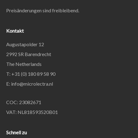
Preisänderungen sind freibleibend.
Kontakt
Augustapolder 12
2992 SR Barendrecht
The Netherlands
T: +31 (0) 180 89 58 90
E:
info@microlectra.nl
COC: 23082671
VAT: NL818593520B01
Schnell zu