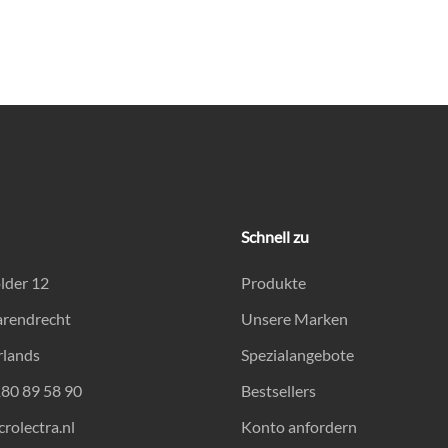
Schnell zu
lder 12
Produkte
arendrecht
Unsere Marken
rlands
Spezialangebote
180 89 58 90
Bestsellers
rolectra.nl
Konto anfordern