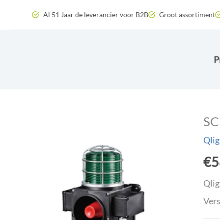
Zum
Al 51 Jaar de leverancier voor B2B
Groot assortiment
Inhalt
springen
P
SC
Qlig
€
5
Qlig
Vers