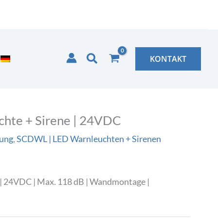
Suchen
KONTAKT
hte + Sirene | 24VDC
rung
,
SCDWL | LED Warnleuchten + Sirenen
| 24VDC | Max. 118 dB | Wandmontage |