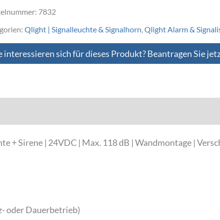
kelnummer:
7832
gorien:
Qlight | Signalleuchte & Signalhorn
,
Qlight Alarm & Signali
e interessieren sich für dieses Produkt? Beantragen Sie jet
Downloads
e + Sirene | 24VDC | Max. 118 dB | Wandmontage | Versc
tz- oder Dauerbetrieb)