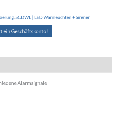
sierung
,
SCDWL | LED Warnleuchten + Sirenen
zt ein Geschäftskonto!
hiedene Alarmsignale