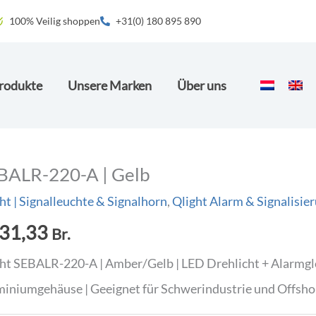
100% Veilig shoppen
+31(0) 180 895 890
rodukte
Unsere Marken
Über uns
BALR-220-A | Gelb
ht | Signalleuchte & Signalhorn
,
Qlight Alarm & Signalisie
31,33
Br.
ht SEBALR-220-A | Amber/Gelb | LED Drehlicht + Alarmgl
iniumgehäuse | Geeignet für Schwerindustrie und Offsho