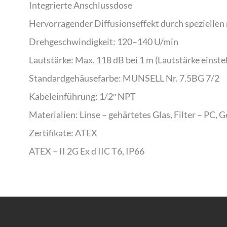
Integrierte Anschlussdose
Hervorragender Diffusionseffekt durch speziellen
Drehgeschwindigkeit: 120–140 U/min
Lautstärke: Max. 118 dB bei 1 m (Lautstärke einstel
Standardgehäusefarbe: MUNSELL Nr. 7.5BG 7/2
Kabeleinführung: 1/2″ NPT
Materialien: Linse – gehärtetes Glas, Filter – PC,
Zertifikate: ATEX
ATEX – II 2G Ex d IIC T6, IP66