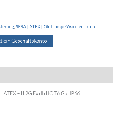
sierung
,
SESA | ATEX | Glühlampe Warnleuchten
zt ein Geschäftskonto!
 ATEX – II 2G Ex db IIC T6 Gb, IP66