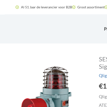
Zum
Al 51 Jaar de leverancier voor B2B
Groot assortiment
Inhalt
springen
P
SE
Si
Qlig
€
1
Qlig
ATEX