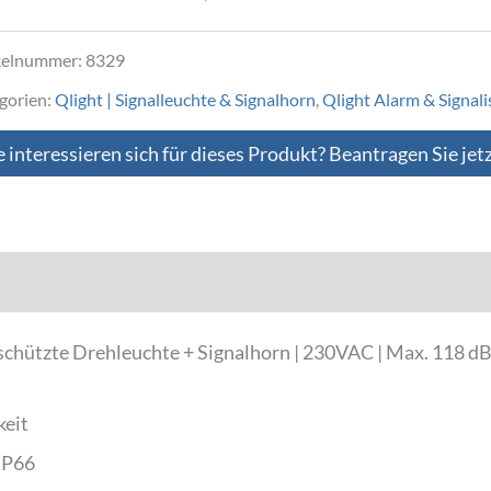
kelnummer:
8329
gorien:
Qlight | Signalleuchte & Signalhorn
,
Qlight Alarm & Signali
e interessieren sich für dieses Produkt? Beantragen Sie jet
Downloads
hützte Drehleuchte + Signalhorn | 230VAC | Max. 118 dB |
keit
IP66