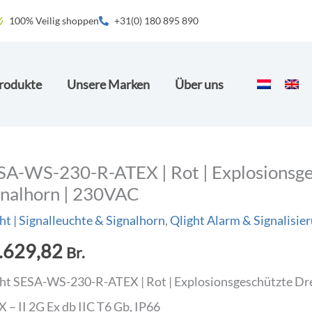
100% Veilig shoppen
+31(0) 180 895 890
rodukte
Unsere Marken
Über uns
SA-WS-230-R-ATEX | Rot | Explosionsge
gnalhorn | 230VAC
ht | Signalleuchte & Signalhorn
,
Qlight Alarm & Signalisie
.629,82
Br.
ht SESA-WS-230-R-ATEX | Rot | Explosionsgeschützte Dreh
 – II 2G Ex db IIC T6 Gb, IP66