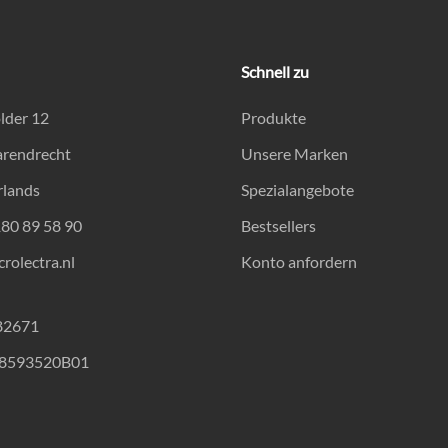
Schnell zu
lder 12
Produkte
arendrecht
Unsere Marken
rlands
Spezialangebote
180 89 58 90
Bestsellers
rolectra.nl
Konto anfordern
82671
18593520B01