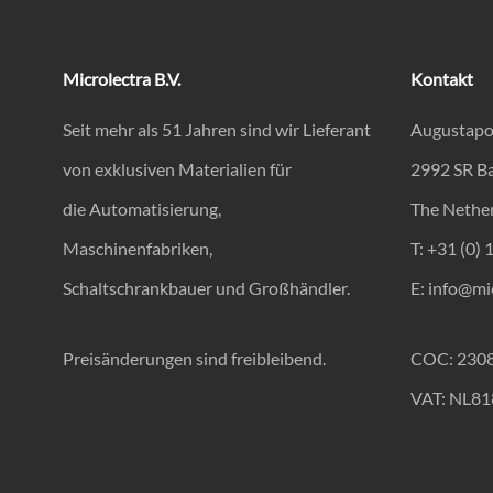
Microlectra B.V.
Kontakt
Seit mehr als 51 Jahren sind wir Lieferant
Augustapo
von exklusiven Materialien für
2992 SR B
die Automatisierung,
The Nethe
Maschinenfabriken,
T: +31 (0) 
Schaltschrankbauer und Großhändler.
E:
info@mic
Preisänderungen sind freibleibend.
COC: 230
VAT: NL8