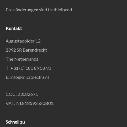
Preisänderungen sind freibleibend.
Kontakt
Augustapolder 12
2992 SR Barendrecht
The Netherlands
T: +31 (0) 180 89 58 90
E:
info@microlectra.nl
COC: 23082671
VAT: NL818593520B01
Schnell zu