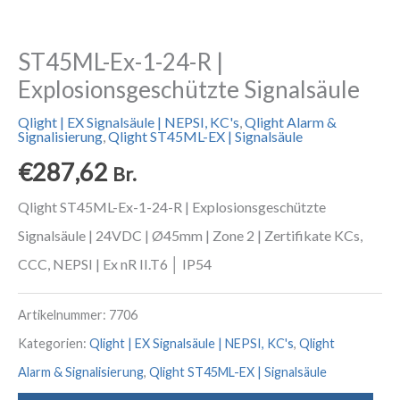
ST45ML-Ex-1-24-R |
Explosionsgeschützte Signalsäule
Qlight | EX Signalsäule | NEPSI, KC's
,
Qlight Alarm &
Signalisierung
,
Qlight ST45ML-EX | Signalsäule
€
287,62
Br.
Qlight ST45ML-Ex-1-24-R | Explosionsgeschützte
Signalsäule | 24VDC | Ø45mm | Zone 2 | Zertifikate KCs,
CCC, NEPSI | Ex nR II.T6 │ IP54
Artikelnummer:
7706
Kategorien:
Qlight | EX Signalsäule | NEPSI, KC's
,
Qlight
Alarm & Signalisierung
,
Qlight ST45ML-EX | Signalsäule