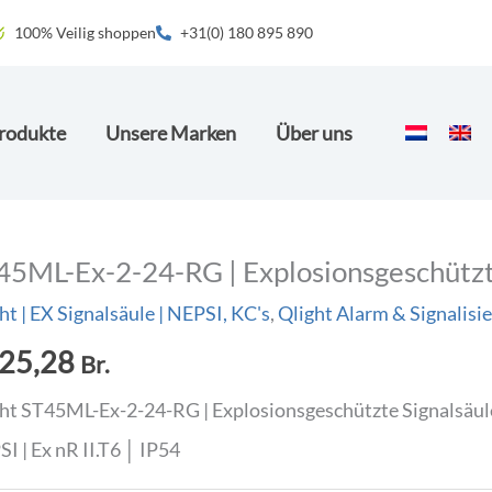
100% Veilig shoppen
+31(0) 180 895 890
rodukte
Unsere Marken
Über uns
45ML-Ex-2-24-RG | Explosionsgeschützt
ht | EX Signalsäule | NEPSI, KC's
,
Qlight Alarm & Signalisi
25,28
Br.
ht ST45ML-Ex-2-24-RG | Explosionsgeschützte Signalsäule
I | Ex nR II.T6 │ IP54