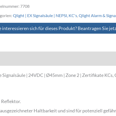
kelnummer:
7708
gorien:
Qlight | EX Signalsäule | NEPSI, KC's
,
Qlight Alarm & Signa
e interessieren sich für dieses Produkt? Beantragen Sie jet
Downloads
ignalsäule | 24VDC | Ø45mm | Zone 2 | Zertifikate KCs, C
 Reflektor.
ausgezeichneter Haltbarkeit und sind für potenziell gefä