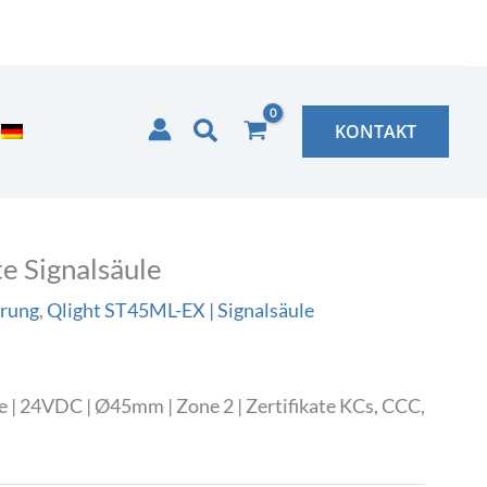
Suchen
KONTAKT
e Signalsäule
erung
,
Qlight ST45ML-EX | Signalsäule
 | 24VDC | Ø45mm | Zone 2 | Zertifikate KCs, CCC,