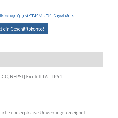
lisierung
,
Qlight ST45ML-EX | Signalsäule
zt ein Geschäftskonto!
CC, NEPSI | Ex nR II.T6 │ IP54
hrliche und explosive Umgebungen geeignet.