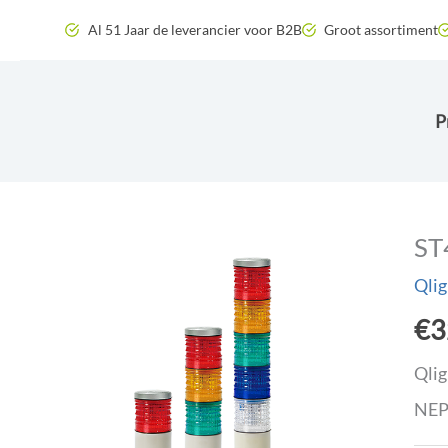
Zum
Al 51 Jaar de leverancier voor B2B
Groot assortiment
Inhalt
springen
P
ST
Qlig
€
3
Qlig
NEPS