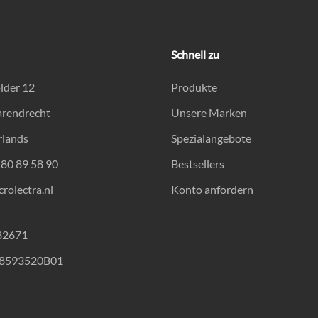
Schnell zu
lder 12
Produkte
arendrecht
Unsere Marken
rlands
Spezialangebote
180 89 58 90
Bestsellers
rolectra.nl
Konto anfordern
82671
18593520B01