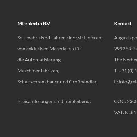
Microlectra B.V.
Kontakt
Seit mehr als 51 Jahren sind wir Lieferant
Augustapo
von exklusiven Materialien für
2992 SR B
die Automatisierung,
The Nethe
Maschinenfabriken,
T: +31 (0) 
Schaltschrankbauer und Großhändler.
E:
info@mic
Preisänderungen sind freibleibend.
COC: 230
VAT: NL8