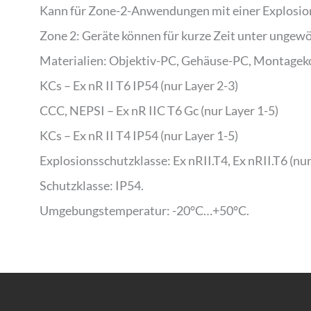
Kann für Zone-2-Anwendungen mit einer Explosio
Zone 2: Geräte können für kurze Zeit unter unge
Materialien: Objektiv-PC, Gehäuse-PC, Montageko
KCs – Ex nR II T6 IP54 (nur Layer 2-3)
CCC, NEPSI – Ex nR IIC T6 Gc (nur Layer 1-5)
KCs – Ex nR II T4 IP54 (nur Layer 1-5)
Explosionsschutzklasse: Ex nRII.T4, Ex nRII.T6 (nur
Schutzklasse: IP54.
Umgebungstemperatur: -20°C…+50°C.