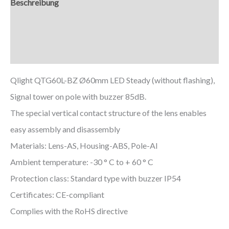
Beschreibung
Zusätzliche Informationen
Downloads
Qlight QTG60L-BZ Ø60mm LED Steady (without flashing),
Signal tower on pole with buzzer 85dB.
The special vertical contact structure of the lens enables
easy assembly and disassembly
Materials: Lens-AS, Housing-ABS, Pole-Al
Ambient temperature: -30 ° C to + 60 ° C
Protection class: Standard type with buzzer IP54
Certificates: CE-compliant
Complies with the RoHS directive