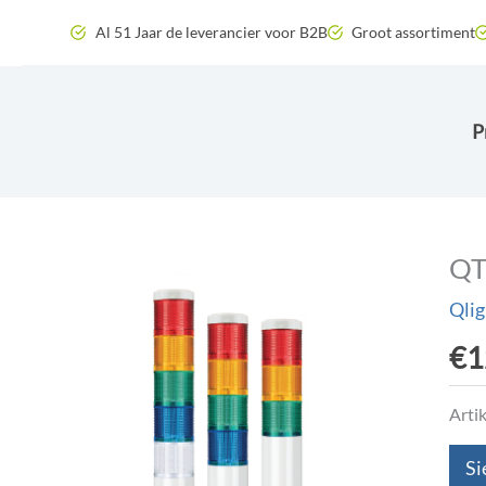
Zum
Al 51 Jaar de leverancier voor B2B
Groot assortiment
Inhalt
springen
P
QT
Qlig
€
1
Arti
Si