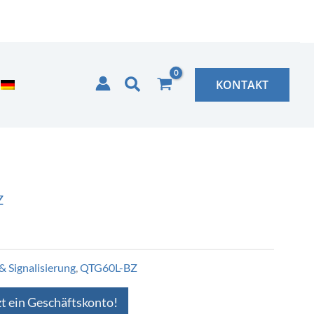
Suchen
KONTAKT
Z
& Signalisierung
,
QTG60L-BZ
zt ein Geschäftskonto!