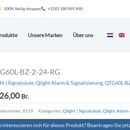
100% Veilig shoppen
+31(0) 180 895 890
rodukte
Unsere Marken
Über uns
G60L-BZ-2-24-RG
ht | Signalsäule
,
Qlight Alarm & Signalisierung
,
QTG60L-B
26,00
Br.
kelnummer:
8519
Kategorien:
Qlight | Signalsäule
,
Qlight Alarm 
e interessieren sich für dieses Produkt? Beantragen Sie jet