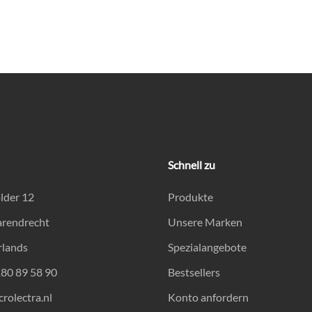
Schnell zu
lder 12
Produkte
arendrecht
Unsere Marken
rlands
Spezialangebote
180 89 58 90
Bestsellers
rolectra.nl
Konto anfordern