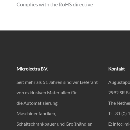
Complies with the RoHS directive
Microlectra B.V.
Kontakt
Seit mehr als 51 Jahren sind wir Lieferant
Augustapo
von exklusiven Materialien für
2992 SR B
die Automatisierung,
The Nethe
Maschinenfabriken,
T: +31 (0) 
Schaltschrankbauer und Großhändler.
E:
info@mic