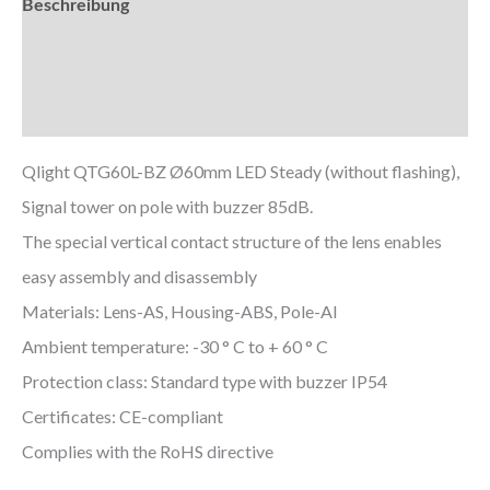
Beschreibung
Zusätzliche Informationen
Downloads
Qlight QTG60L-BZ Ø60mm LED Steady (without flashing),
Signal tower on pole with buzzer 85dB.
The special vertical contact structure of the lens enables
easy assembly and disassembly
Materials: Lens-AS, Housing-ABS, Pole-Al
Ambient temperature: -30 ° C to + 60 ° C
Protection class: Standard type with buzzer IP54
Certificates: CE-compliant
Complies with the RoHS directive