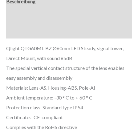
Beschreibung
Zusätzliche Informationen
Downloads
Qlight QTG60ML-BZ Ø60mm LED Steady, signal tower,
Direct Mount, with sound 85dB
The special vertical contact structure of the lens enables
easy assembly and disassembly
Materials: Lens-AS, Housing-ABS, Pole-Al
Ambient temperature: -30 ° C to + 60 ° C
Protection class: Standard type IP54
Certificates: CE-compliant
Complies with the RoHS directive