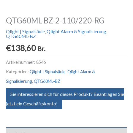
QTG60ML-BZ-2-110/220-RG
Qlight | Signalsäule
,
Qlight Alarm & Signalisierung
,
QTG60ML-BZ
€
138,60
Br.
Artikelnummer:
8546
Kategorien:
Qlight | Signalsäule
,
Qlight Alarm &
Signalisierung
,
QTG60ML-BZ
Sie interessieren sich für dieses Produkt? Beantragen Sie
jetzt ein Geschäftskonto!