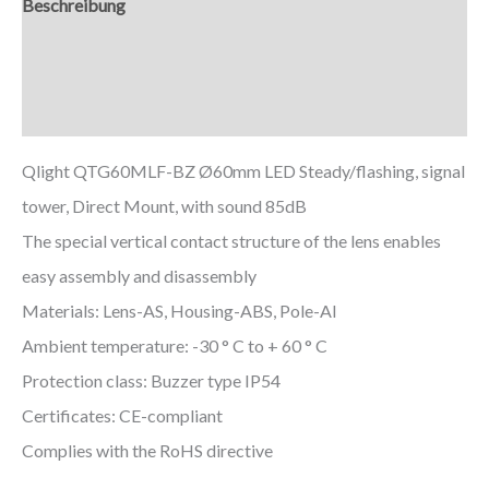
Beschreibung
Zusätzliche Informationen
Downloads
Qlight QTG60MLF-BZ Ø60mm LED Steady/flashing, signal
tower, Direct Mount, with sound 85dB
The special vertical contact structure of the lens enables
easy assembly and disassembly
Materials: Lens-AS, Housing-ABS, Pole-Al
Ambient temperature: -30 ° C to + 60 ° C
Protection class: Buzzer type IP54
Certificates: CE-compliant
Complies with the RoHS directive