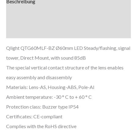
Beschreibung
Zusätzliche Informationen
Downloads
Qlight QTG60MLF-BZ Ø60mm LED Steady/flashing, signal
tower, Direct Mount, with sound 85dB
The special vertical contact structure of the lens enables
easy assembly and disassembly
Materials: Lens-AS, Housing-ABS, Pole-Al
Ambient temperature: -30 ° C to + 60 ° C
Protection class: Buzzer type IP54
Certificates: CE-compliant
Complies with the RoHS directive