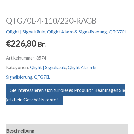
QTG70L-4-110/220-RAGB
Qlight | Signalsäule
,
Qlight Alarm & Signalisierung
,
QTG70L
€
226,80
Br.
Artikelnummer:
8574
Kategorien:
Qlight | Signalsäule
,
Qlight Alarm &
Signalisierung
,
QTG70L
Sie interessieren sich für dieses Produkt? Beantragen Sie
jetzt ein Geschäftskonto!
Beschreibung