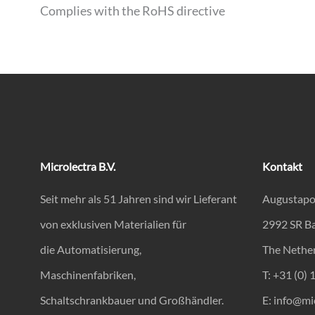
Complies with the RoHS directive
Microlectra B.V.
Kontakt
Seit mehr als 51 Jahren sind wir Lieferant
Augustapo
von exklusiven Materialien für
2992 SR B
die Automatisierung,
The Nethe
Maschinenfabriken,
T: +31 (0) 
Schaltschrankbauer und Großhändler.
E:
info@mic