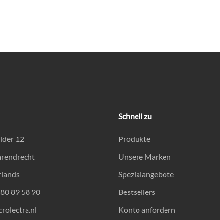
Schnell zu
lder 12
Produkte
arendrecht
Unsere Marken
rlands
Spezialangebote
180 89 58 90
Bestsellers
rolectra.nl
Konto anfordern