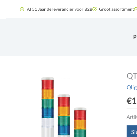
Zum
Al 51 Jaar de leverancier voor B2B
Groot assortiment
Inhalt
springen
P
QT
Qlig
€
1
Arti
Si