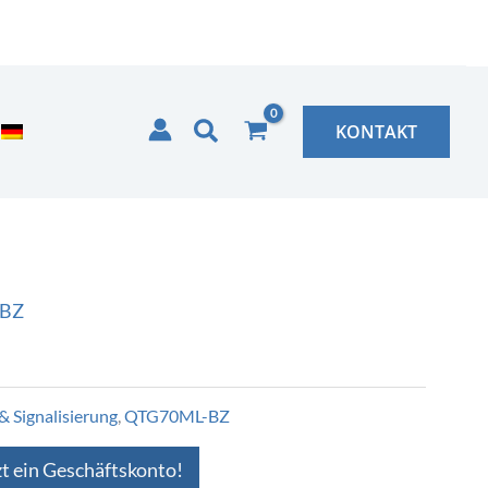
Suchen
KONTAKT
BZ
& Signalisierung
,
QTG70ML-BZ
zt ein Geschäftskonto!