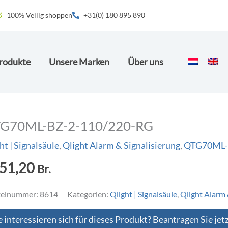
100% Veilig shoppen
+31(0) 180 895 890
rodukte
Unsere Marken
Über uns
G70ML-BZ-2-110/220-RG
ht | Signalsäule
,
Qlight Alarm & Signalisierung
,
QTG70ML-
51,20
Br.
kelnummer:
8614
Kategorien:
Qlight | Signalsäule
,
Qlight Alarm 
e interessieren sich für dieses Produkt? Beantragen Sie jet