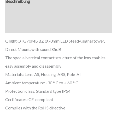
Beschreibung
Zusätzliche Informationen
Downloads
Qlight QTG70ML-BZ Ø70mm LED Steady, signal tower,
Direct Mount, with sound 85dB
The special vertical contact structure of the lens enables
easy assembly and disassembly
Materials: Lens-AS, Housing-ABS, Pole-Al
Ambient temperature: -30 ° C to + 60 ° C
Protection class: Standard type IP54
Certificates: CE-compliant
Complies with the RoHS directive