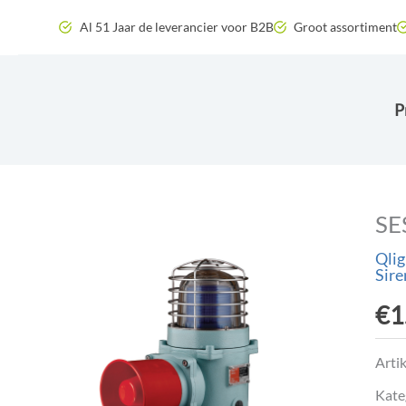
Zum
Al 51 Jaar de leverancier voor B2B
Groot assortiment
Inhalt
springen
P
SE
Qlig
Sire
€
1
Arti
Kate