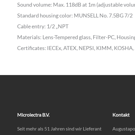
Sound volume: Max. 118dB at 1m (adjustable vol
Standard housing color: MUNSELL No. 7.5BG 7/2
Cable entry: 1/2 „NPT
Materials: Lens-Tempered glass, Filter-PC, Housin
Certificates: IECEx, ATEX, NEPSI, KIMM, KOSHA,
Microlectra B.V.
Kontakt
Seit mehr als 51 Jahren sind wir Lieferant
Augustapo