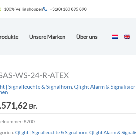
100% Veilig shoppen
+31(0) 180 895 890
rodukte
Unsere Marken
Über uns
SAS-WS-24-R-ATEX
ht | Signalleuchte & Signalhorn
,
Qlight Alarm & Signalisie
nen
.571,62
Br.
kelnummer:
8700
gorien:
Qlight | Signalleuchte & Signalhorn
,
Qlight Alarm & Signali