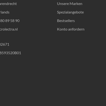
arendrecht
Unsere Marken
rlands
Spezialangebote
180 89 58 90
Bestsellers
rolectra.nl
Konto anfordern
82671
18593520B01