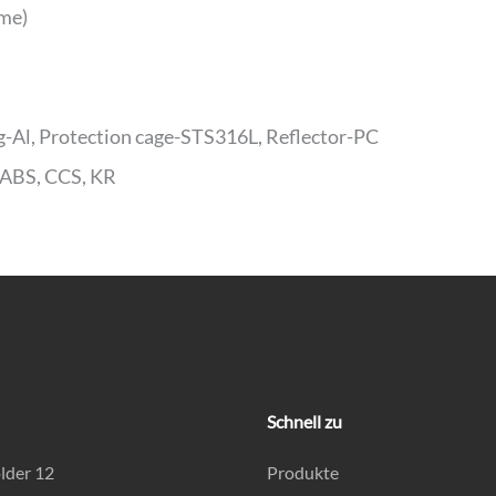
ume)
g-Al, Protection cage-STS316L, Reflector-PC
 ABS, CCS, KR
Schnell zu
lder 12
Produkte