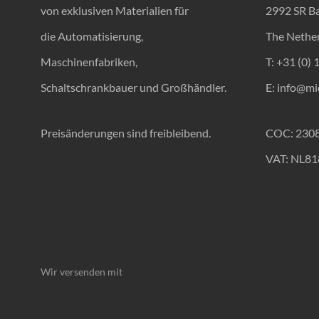
von exklusiven Materialien für
2992 SR B
die Automatisierung,
The Nethe
Maschinenfabriken,
T: +31 (0) 
Schaltschrankbauer und Großhändler.
E:
info@mic
Preisänderungen sind freibleibend.
COC: 230
VAT: NL8
Wir versenden mit