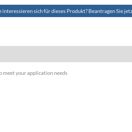
e interessieren sich für dieses Produkt? Beantragen Sie jet
Downloads
to meet your application needs