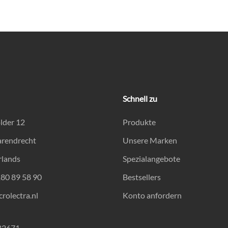
Schnell zu
lder 12
Produkte
arendrecht
Unsere Marken
rlands
Spezialangebote
180 89 58 90
Bestsellers
rolectra.nl
Konto anfordern
82671