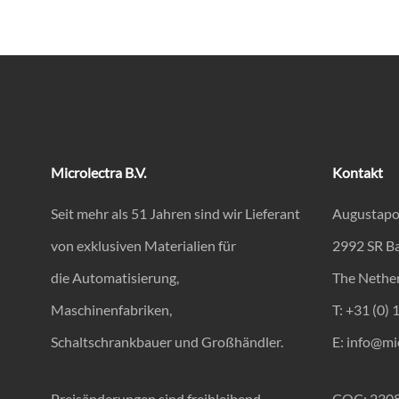
Microlectra B.V.
Kontakt
Seit mehr als 51 Jahren sind wir Lieferant
Augustapo
von exklusiven Materialien für
2992 SR B
die Automatisierung,
The Nethe
Maschinenfabriken,
T: +31 (0) 
Schaltschrankbauer und Großhändler.
E:
info@mic
Preisänderungen sind freibleibend.
COC: 230