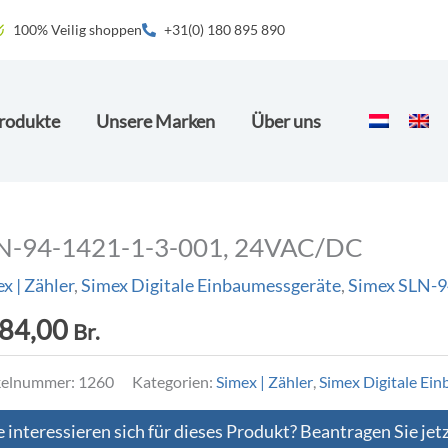
100% Veilig shoppen
+31(0) 180 895 890
rodukte
Unsere Marken
Über uns
N-94-1421-1-3-001, 24VAC/DC
x | Zähler
,
Simex Digitale Einbaumessgeräte
,
Simex SLN-94
84,00
Br.
kelnummer:
1260
Kategorien:
Simex | Zähler
,
Simex Digitale Ei
e interessieren sich für dieses Produkt? Beantragen Sie jet