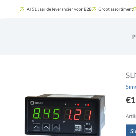
Zum
Al 51 Jaar de leverancier voor B2B
Groot assortiment
Inhalt
springen
P
SL
Sime
€
1
Arti
Si