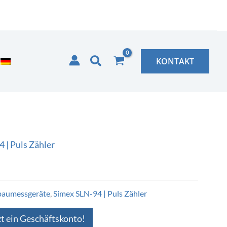
Suchen
KONTAKT
 | Puls Zähler
nbaumessgeräte
,
Simex SLN-94 | Puls Zähler
zt ein Geschäftskonto!