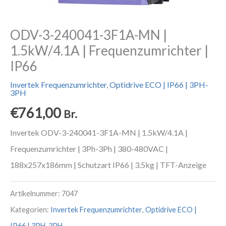
ODV-3-240041-3F1A-MN |
1.5kW/4.1A | Frequenzumrichter |
IP66
Invertek Frequenzumrichter
,
Optidrive ECO | IP66 | 3PH-
3PH
€
761,00
Br.
Invertek ODV-3-240041-3F1A-MN | 1.5kW/4.1A |
Frequenzumrichter | 3Ph-3Ph | 380-480VAC |
188x257x186mm | Schutzart IP66 | 3.5kg | TFT-Anzeige
Artikelnummer:
7047
Kategorien:
Invertek Frequenzumrichter
,
Optidrive ECO |
IP66 | 3PH-3PH