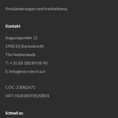
Preisänderungen sind freibleibend.
Kontakt
Augustapolder 12
2992 SR Barendrecht
The Netherlands
T: +31 (0) 180 89 58 90
E:
info@microlectra.nl
COC: 23082671
VAT: NL818593520B01
Schnell zu