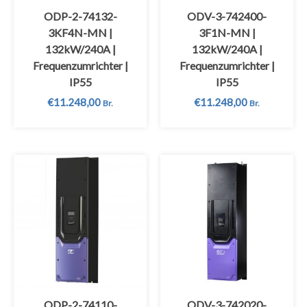
ODP-2-74132-
ODV-3-742400-
3KF4N-MN |
3F1N-MN |
132kW/240A |
132kW/240A |
Frequenzumrichter |
Frequenzumrichter |
IP55
IP55
€
11.248,00
€
11.248,00
Br.
Br.
ODP-2-74110-
ODV-3-742020-