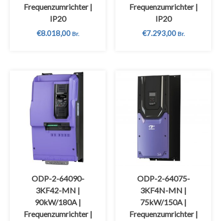
Frequenzumrichter |
Frequenzumrichter |
IP20
IP20
€
8.018,00
€
7.293,00
Br.
Br.
ODP-2-64090-
ODP-2-64075-
3KF42-MN |
3KF4N-MN |
90kW/180A |
75kW/150A |
Frequenzumrichter |
Frequenzumrichter |