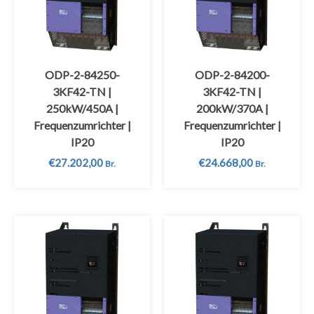
ODP-2-84250-
ODP-2-84200-
3KF42-TN |
3KF42-TN |
250kW/450A |
200kW/370A |
Frequenzumrichter |
Frequenzumrichter |
IP20
IP20
€
27.202,00
€
24.668,00
Br.
Br.