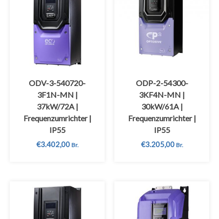
ODV-3-540720-
ODP-2-54300-
3F1N-MN |
3KF4N-MN |
37kW/72A |
30kW/61A |
Frequenzumrichter |
Frequenzumrichter |
IP55
IP55
€
3.402,00
€
3.205,00
Br.
Br.