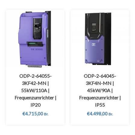
ODP-2-64055-
ODP-2-64045-
3KF42-MN |
3KF4N-MN |
55kW/110A |
45kW/90A |
Frequenzumrichter |
Frequenzumrichter |
IP20
IP55
€
4.715,00
€
4.498,00
Br.
Br.