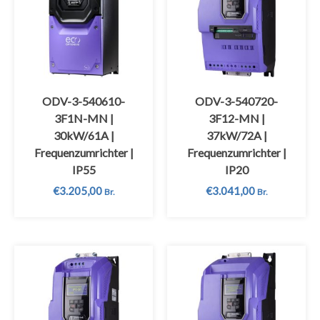
ODV-3-540610-
ODV-3-540720-
3F1N-MN |
3F12-MN |
30kW/61A |
37kW/72A |
Frequenzumrichter |
Frequenzumrichter |
IP55
IP20
€
3.205,00
€
3.041,00
Br.
Br.