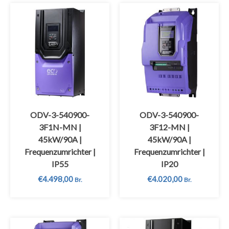
ODV-3-540900-
ODV-3-540900-
3F1N-MN |
3F12-MN |
45kW/90A |
45kW/90A |
Frequenzumrichter |
Frequenzumrichter |
IP55
IP20
€
4.498,00
€
4.020,00
Br.
Br.