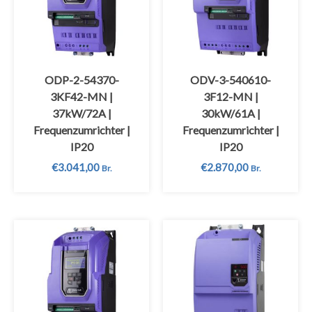
ODP-2-54370-
ODV-3-540610-
3KF42-MN |
3F12-MN |
37kW/72A |
30kW/61A |
Frequenzumrichter |
Frequenzumrichter |
IP20
IP20
€
3.041,00
€
2.870,00
Br.
Br.