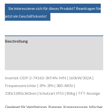
Sie interessieren sich für dieses Produkt? Beantragen Sie
jetzt ein Geschäftskonto!
Beschreibung
Zusätzliche Informationen
Downloads
Invertek ODP-2-74160-3KF4N-MN | 160kW/302A |
Frequenzumrichter | 3Ph-3Ph | 380-480V |
330x1280x360mm | Schutzart IP55 | 80kg | TFT-Anzeige
Geeignet für Ventilatoren, Pumpen, Kompressoren, Mischer,