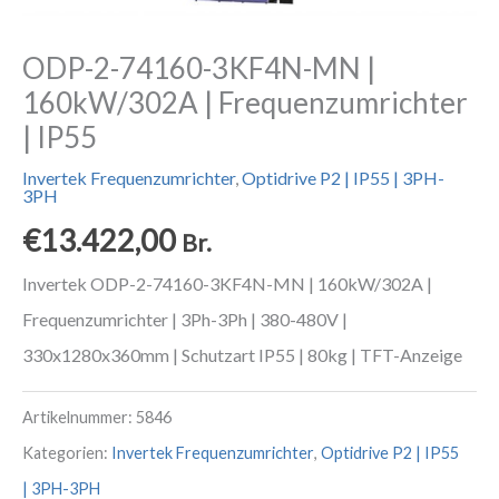
ODP-2-74160-3KF4N-MN |
160kW/302A | Frequenzumrichter
| IP55
Invertek Frequenzumrichter
,
Optidrive P2 | IP55 | 3PH-
3PH
€
13.422,00
Br.
Invertek ODP-2-74160-3KF4N-MN | 160kW/302A |
Frequenzumrichter | 3Ph-3Ph | 380-480V |
330x1280x360mm | Schutzart IP55 | 80kg | TFT-Anzeige
Artikelnummer:
5846
Kategorien:
Invertek Frequenzumrichter
,
Optidrive P2 | IP55
| 3PH-3PH