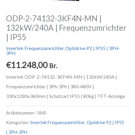
ODP-2-74132-3KF4N-MN |
132kW/240A | Frequenzumrichter
| IP55
Invertek Frequenzumrichter
,
Optidrive P2 | IP55 | 3PH-
3PH
€
11.248,00
Br.
Invertek ODP-2-74132-3KF4N-MN | 132kW/240A |
Frequenzumrichter | 3Ph-3Ph | 380-480V |
330x1280x360mm | Schutzart IP55 | 80kg | TFT-Anzeige
Artikelnummer:
5845
Kategorien:
Invertek Frequenzumrichter
,
Optidrive P2 | IP55
| 3PH-3PH