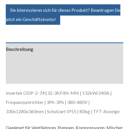
Sie interessieren sich für dieses Produkt? Beantragen Sie
jetzt ein Geschäftskonto!
Beschreibung
Zusätzliche Informationen
Downloads
Invertek ODP-2-74132-3KF4N-MN | 132kW/240A |
Frequenzumrichter | 3Ph-3Ph | 380-480V |
330x1280x360mm | Schutzart IP55 | 80kg | TFT-Anzeige
Geeignet für Ventilatoren, Pumpen, Kompressoren, Mischer,