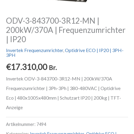
ODV-3-843700-3R12-MN |
200kW/370A | Frequenzumrichter
| IP20
Invertek Frequenzumrichter
,
Optidrive ECO | IP20 | 3PH-
3PH
€
17.310,00
Br.
Invertek ODV-3-843700-3R12-MN | 200kW/370A
Frequenzumrichter | 3Ph-3Ph | 380-480VAC | Optidrive
Eco | 480x1005x480mm | Schutzart IP20 | 200kg | TFT-
Anzeige
Artikelnummer:
7494
Kategorien:
Invertek Frequenzumrichter
,
Optidrive ECO |