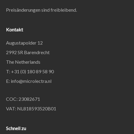
Preisänderungen sind freibleibend.
Kontakt
Augustapolder 12
2992 SR Barendrecht
The Netherlands
T: +31 (0) 180 89 58 90
E:
info@microlectra.nl
COC: 23082671
VAT: NL818593520B01
Schnell zu