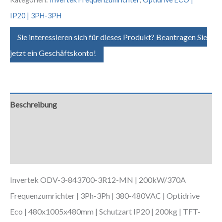
IP20 | 3PH-3PH
Sie interessieren sich für dieses Produkt? Beantragen Sie
jetzt ein Geschäftskonto!
Beschreibung
Zusätzliche Informationen
Downloads
Invertek ODV-3-843700-3R12-MN | 200kW/370A
Frequenzumrichter | 3Ph-3Ph | 380-480VAC | Optidrive
Eco | 480x1005x480mm | Schutzart IP20 | 200kg | TFT-